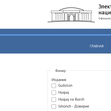
Элек
наци
Официал
ГЛАВНАЯ
Фильтр
Издания
Guliston
Huquq
Huquq va Burch
Ishonch - Доверие