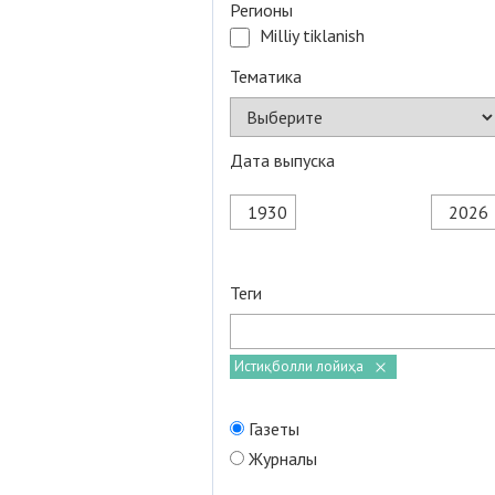
Регионы
Milliy tiklanish
Тематика
Дата выпуска
Теги
Истиқболли лойиҳа
Газеты
Журналы