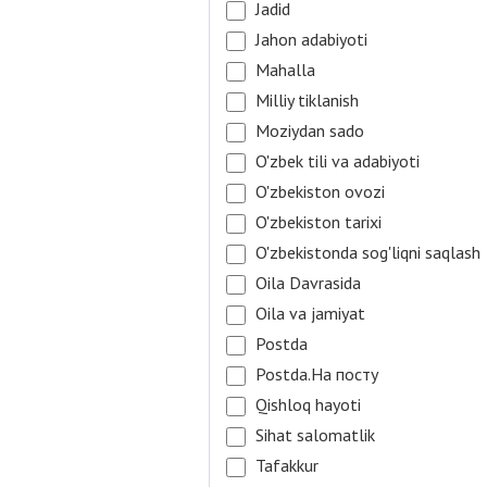
Jadid
Jahon adabiyoti
Mahalla
Milliy tiklanish
Moziydan sado
O'zbek tili va adabiyoti
O'zbekiston ovozi
O'zbekiston tarixi
O'zbekistonda sog'liqni saqlash
Oila Davrasida
Oila va jamiyat
Postda
Postda.На посту
Qishloq hayoti
Sihat salomatlik
Tafakkur