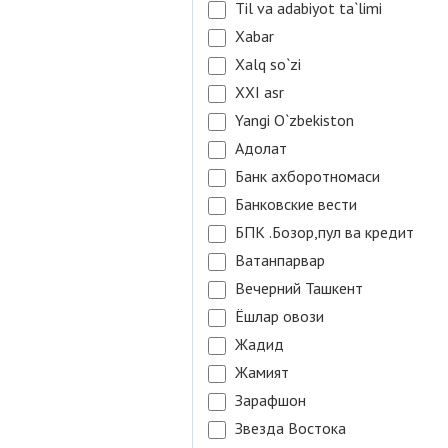
Til va adabiyot ta`limi
Xabar
Xalq so`zi
XXI asr
Yangi O`zbekiston
Адолат
Банк ахборотномаси
Банковские вести
БПК .Бозор,пул ва кредит
Ватанпарвар
Вечерний Ташкент
Ёшлар овози
Жадид
Жамият
Зарафшон
Звезда Востока