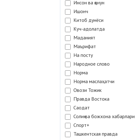
Инсон ва қонун
Ишонч
Китоб дунёси
Куч-адолатда
Маданият
Маърифат
На посту
Народное слово
Норма
Норма маслаҳатчи
Овози Тожик
Правда Востока
Саодат
Солиқ ва божхона хабарлари
Спорт+
Ташкентская правда