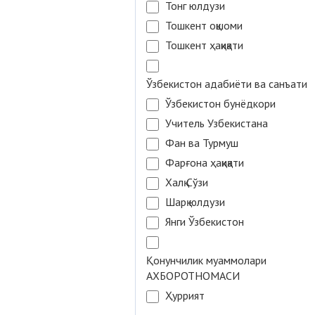
Тонг юлдузи
Тошкент оқшоми
Тошкент ҳақиқати
Ўзбекистон адабиёти ва санъати
Ўзбекистон бунёдкори
Учитель Узбекистана
Фан ва Турмуш
Фарғона ҳақиқати
Халқ Сўзи
Шарқ юлдузи
Янги Ўзбекистон
Қонунчилик муаммолари
АХБОРОТНОМАСИ
Ҳуррият