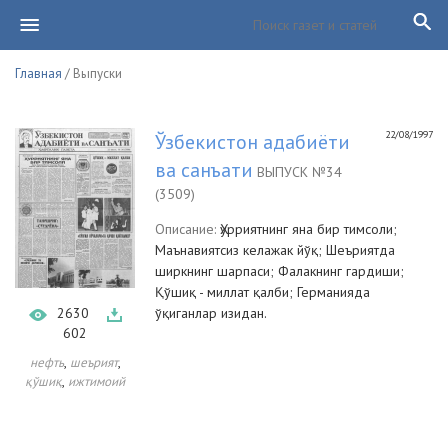
Главная
/ Выпуски
22/08/1997
Ўзбекистон адабиёти
ва санъати
ВЫПУСК №34
(3509)
Описание:
Ҳурриятнинг яна бир тимсоли;
Маънавиятсиз келажак йўқ; Шеъриятда
ширкнинг шарпаси; Фалакнинг гардиши;
Қўшиқ - миллат қалби; Германияда
2630
ўқиганлар изидан.
602
,
,
нефть
шеърият
,
қўшиқ
ижтимоий