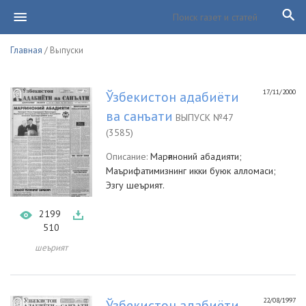
Главная
/ Выпуски
17/11/2000
Ўзбекистон адабиёти
ва санъати
ВЫПУСК №47
(3585)
Описание:
Марғиноний абадияти;
Маърифатимизнинг икки буюк алломаси;
Эзгу шеърият.
2199
510
шеърият
22/08/1997
Ўзбекистон адабиёти