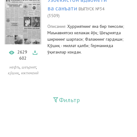
ва санъати
ВЫПУСК №34
(3509)
Описание:
Ҳурриятнинг яна бир тимсоли;
Маънавиятсиз келажак йўқ; Шеъриятда
ширкнинг шарпаси; Фалакнинг гардиши;
Қўшиқ - миллат қалби; Германияда
2629
ўқиганлар изидан.
602
,
,
нефть
шеърият
,
қўшиқ
ижтимоий
Фильтр
Издания
Guliston
Huquq