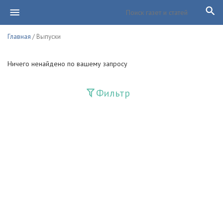
Главная
/ Выпуски
Ничего ненайдено по вашему запросу
Фильтр
Издания
Guliston
Huquq
Huquq va Burch
Ishonch - Доверие
Jadid
Jahon adabiyoti
Mahalla