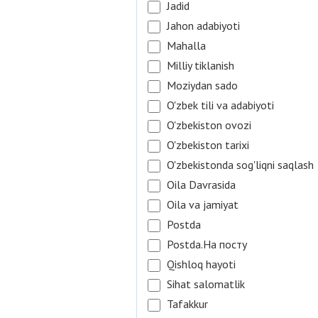
Jadid
Jahon adabiyoti
Mahalla
Milliy tiklanish
Moziydan sado
O'zbek tili va adabiyoti
O'zbekiston ovozi
O'zbekiston tarixi
O'zbekistonda sog'liqni saqlash
Oila Davrasida
Oila va jamiyat
Postda
Postda.На посту
Qishloq hayoti
Sihat salomatlik
Tafakkur