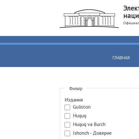
Элек
наци
Официал
ГЛАВНАЯ
Фильтр
Издания
Guliston
Huquq
Huquq va Burch
Ishonch - Доверие