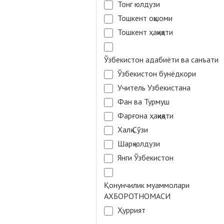
Тонг юлдузи
Тошкент оқшоми
Тошкент ҳақиқати
Ўзбекистон адабиёти ва санъати
Ўзбекистон бунёдкори
Учитель Узбекистана
Фан ва Турмуш
Фарғона ҳақиқати
Халқ Сўзи
Шарқ юлдузи
Янги Ўзбекистон
Қонунчилик муаммолари
АХБОРОТНОМАСИ
Ҳуррият