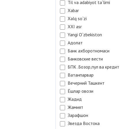
Til va adabiyot ta`limi
Xabar
Xalq so`zi
XXI asr
Yangi O`zbekiston
Адолат
Банк ахборотномаси
Банковские вести
БПК .Бозор,пул ва кредит
Ватанпарвар
Вечерний Ташкент
Ёшлар овози
Жадид
Жамият
Зарафшон
Звезда Востока