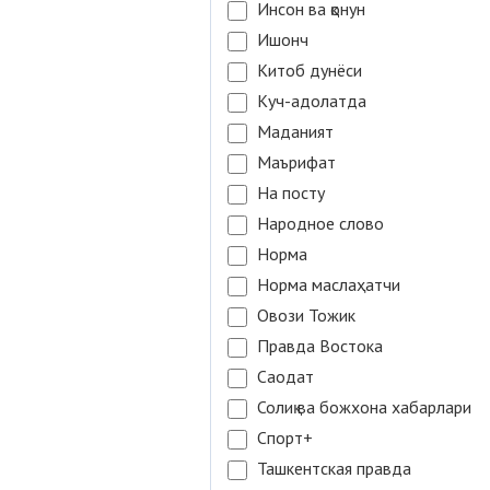
Инсон ва қонун
Ишонч
Китоб дунёси
Куч-адолатда
Маданият
Маърифат
На посту
Народное слово
Норма
Норма маслаҳатчи
Овози Тожик
Правда Востока
Саодат
Солиқ ва божхона хабарлари
Спорт+
Ташкентская правда