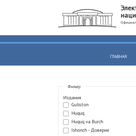
Элек
наци
Официал
ГЛАВНАЯ
Фильтр
Издания
Guliston
Huquq
Huquq va Burch
Ishonch - Доверие