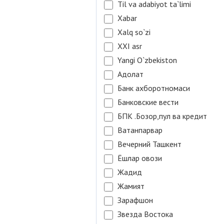
Til va adabiyot ta`limi
Xabar
Xalq so`zi
XXI asr
Yangi O`zbekiston
Адолат
Банк ахборотномаси
Банковские вести
БПК .Бозор,пул ва кредит
Ватанпарвар
Вечерний Ташкент
Ёшлар овози
Жадид
Жамият
Зарафшон
Звезда Востока