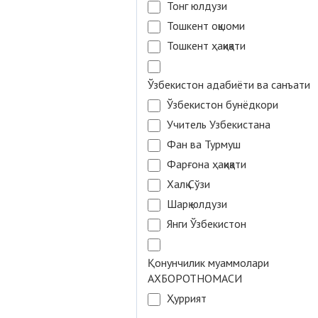
Тонг юлдузи
Тошкент оқшоми
Тошкент ҳақиқати
Ўзбекистон адабиёти ва санъати
Ўзбекистон бунёдкори
Учитель Узбекистана
Фан ва Турмуш
Фарғона ҳақиқати
Халқ Сўзи
Шарқ юлдузи
Янги Ўзбекистон
Қонунчилик муаммолари
АХБОРОТНОМАСИ
Ҳуррият