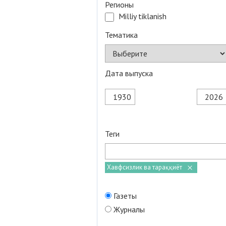
Регионы
Milliy tiklanish
Тематика
Дата выпуска
Теги
Хавфсизлик ва тараққиёт
Газеты
Журналы