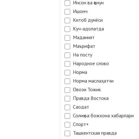
Инсон ва қонун
Ишонч
Китоб дунёси
Куч-адолатда
Маданият
Маърифат
На посту
Народное слово
Норма
Норма маслаҳатчи
Овози Тожик
Правда Востока
Саодат
Солиқ ва божхона хабарлари
Спорт+
Ташкентская правда