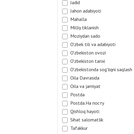
Jadid
Jahon adabiyoti
Mahalla
Milliy tiklanish
Moziydan sado
O'zbek tili va adabiyoti
O'zbekiston ovozi
O'zbekiston tarixi
O'zbekistonda sog'liqni saqlash
Oila Davrasida
Oila va jamiyat
Postda
Postda.На посту
Qishloq hayoti
Sihat salomatlik
Tafakkur