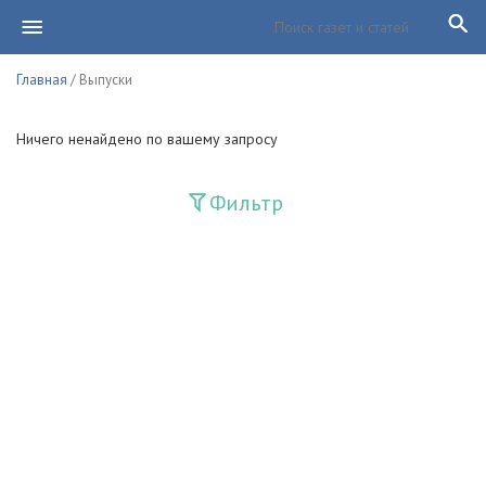
Главная
/ Выпуски
Ничего ненайдено по вашему запросу
Фильтр
Издания
Guliston
Huquq
Huquq va Burch
Ishonch - Доверие
Jadid
Jahon adabiyoti
Mahalla