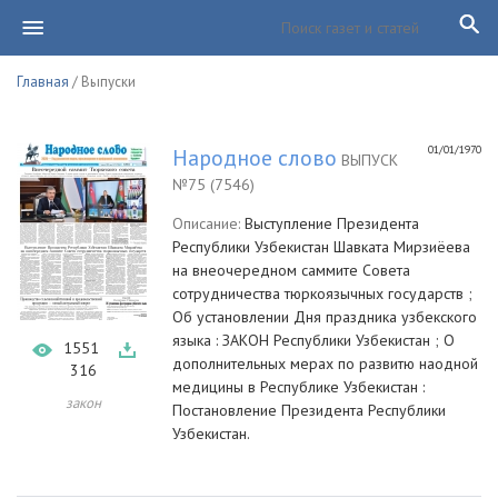
Главная
/ Выпуски
01/01/1970
Народное слово
ВЫПУСК
№75 (7546)
Описание:
Выступление Президента
Республики Узбекистан Шавката Мирзиёева
на внеочередном саммите Совета
сотрудничества тюркоязычных государств ;
Об установлении Дня праздника узбекского
языка : ЗАКОН Республики Узбекистан ; О
1551
дополнительных мерах по развитю наодной
316
медицины в Республике Узбекистан :
закон
Постановление Президента Республики
Узбекистан.