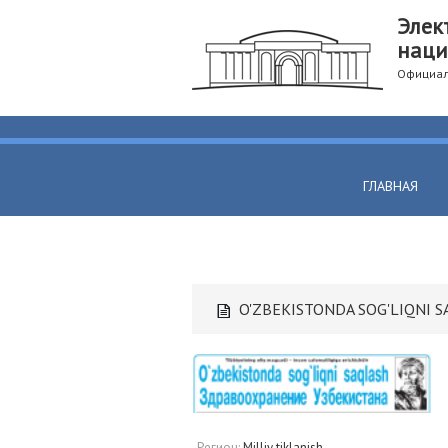
Элек
наци
Официал
ГЛАВНАЯ
O'ZBEKISTONDA SOG'LIQNI 
Регион:
Milliy tiklanish