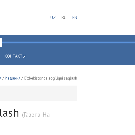
UZ
RU
EN
КОНТАКТЫ
я
/
Издания
/ O'zbekistonda sog'liqni saqlash
qlash
(Газета. На