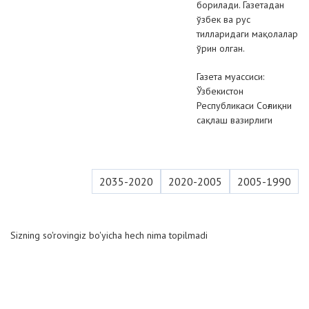
борилади. Газетадан
ўзбек ва рус
тилларидаги мақолалар
ўрин олган.
Газета муассиси:
Ўзбекистон
Республикаси Соғлиқни
сақлаш вазирлиги
2035-2020
2020-2005
2005-1990
Sizning so'rovingiz bo'yicha hech nima topilmadi