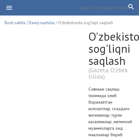
Bosh sahifa
/
Davriy nashrlar
/ O'zbekistonda sog'liqni saqlash
O'zbekist
sog'liqni
saqlash
(Gazeta. O'zbek
tilida)
Соғлиқни сақлаш
тизимида олиб
борилаётган
ислоҳотлар, соҳадаги
янгиликлар, турли
касалликлар, ижтимоий
муаммоларга оид
мақолалар бериб