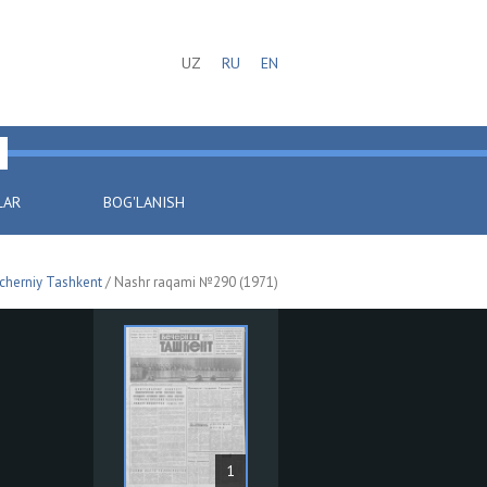
UZ
RU
EN
LAR
BOG'LANISH
cherniy Tashkent
/ Nashr raqami №290 (1971)
1