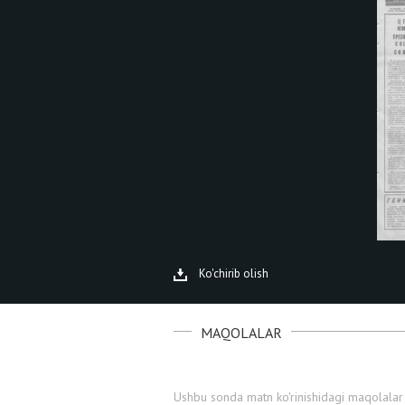
Ko'chirib olish
MAQOLALAR
Ushbu sonda matn ko'rinishidagi maqolalar