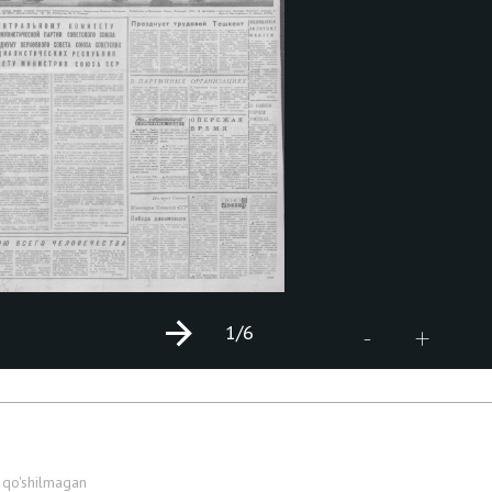
1
/6
+
-
 qo'shilmagan