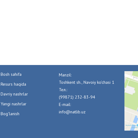
Bosh sahifa
Manzil:
Toshkent sh., Navoiy ko'chasi 1
Resurs haqida
Тел.:
Davriy nashrlar
(99871) 232-83-94
Yangi nashrlar
E-mail:
info@natlib.uz
Bog'lanish