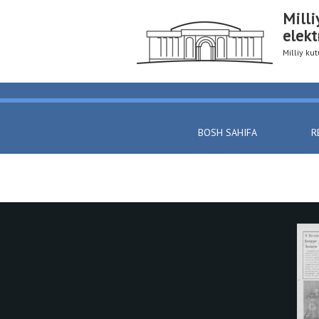
Milli
elekt
Milliy k
BOSH SAHIFA
R