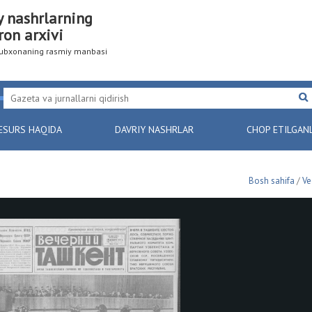
y nashrlarning
ron arxivi
utubxonaning rasmiy manbasi
ESURS HAQIDA
DAVRIY NASHRLAR
CHOP ETILGAN
Bosh sahifa
/
Ve