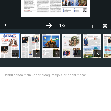
1
/8
+
-
MAQOLALAR
1
2
3
4
5
Ushbu sonda matn ko'rinishidagi maqolalar qo'shilmagan