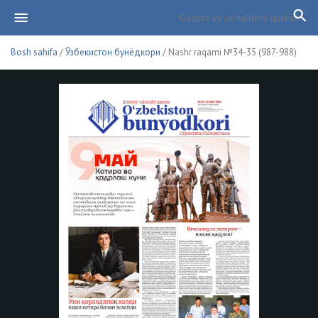
Bosh sahifa
/
Ўзбекистон бунёдкори
/ Nashr raqami №34-35 (987-988)