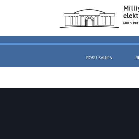
Milli
elekt
Milliy k
BOSH SAHIFA
R