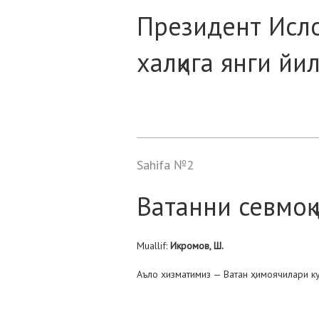
Президент Исл
халқига янги йи
Sahifa №2
Ватанни севмоқ
Muallif:
Икромов, Ш.
Аъло хизматимиз — Ватан ҳимоячилари ку