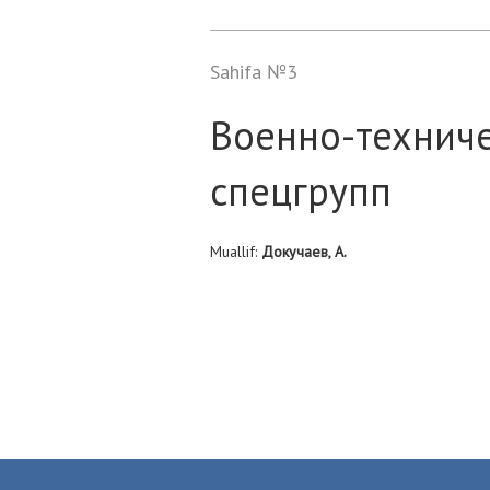
Sahifa №3
Военно-техниче
спецгрупп
Muallif:
Докучаев, А.