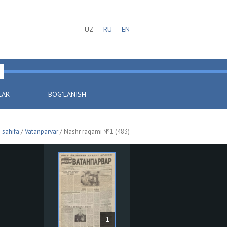
UZ
RU
EN
LAR
BOG'LANISH
 sahifa
/
Vatanparvar
/ Nashr raqami №1 (483)
1