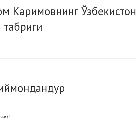
ом Каримовнинг Ўзбекисто
л табриги
 иймондандур
нига!