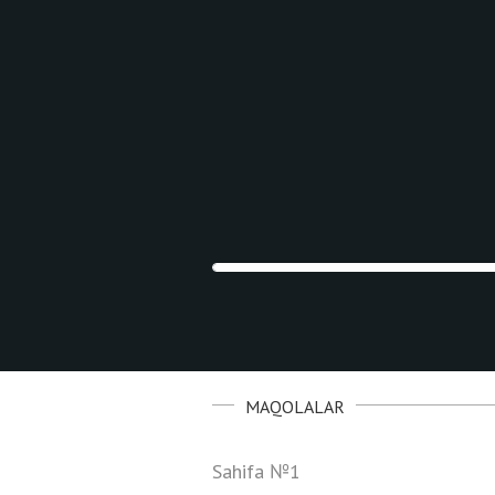
Ko'chirib olish
MAQOLALAR
Sahifa №1