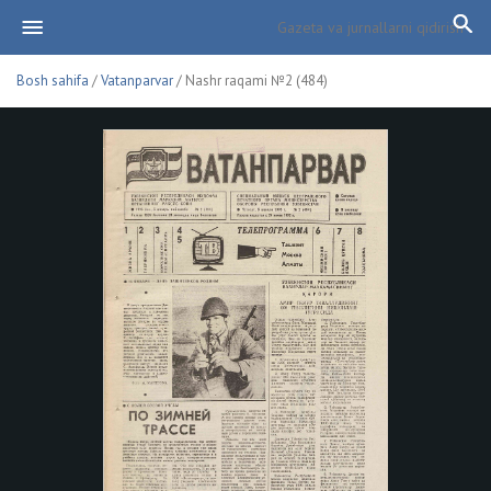
Bosh sahifa
/
Vatanparvar
/ Nashr raqami №2 (484)