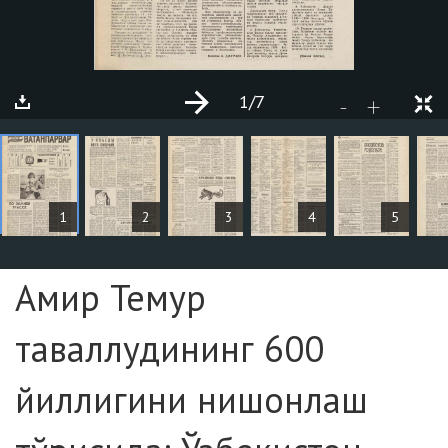
1
/7
+
-
MAQOLALAR
1
2
3
4
5
Sahifa №1
Амир Темур
таваллудининг 600
йиллигини нишонлаш