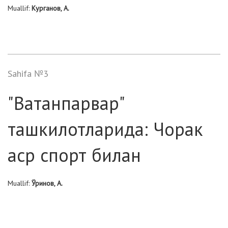
Muallif:
Курганов, А.
Sahifa №3
"Ватанпарвар"
ташкилотларида: Чорак
аср спорт билан
Muallif:
Ўринов, А.