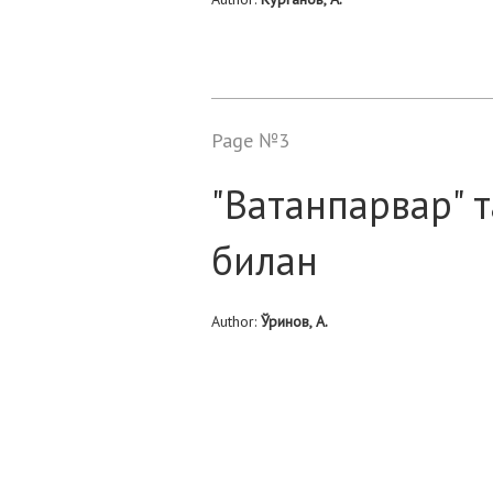
Page №3
"Ватанпарвар" 
билан
Author:
Ўринов, А.