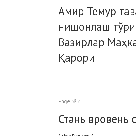
Амир Темур тав
нишонлаш тўғри
Вазирлар Маҳк
Қарори
Page №2
Стань вровень 
Author:
Курганов, А.