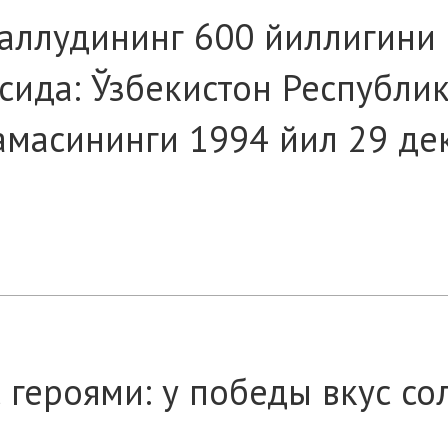
аллудининг 600 йиллигини
сида: Ўзбекистон Республи
амасининги 1994 йил 29 де
с героями: у победы вкус с