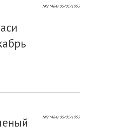
4
№2 (484) 05/01/1995
каси
кабрь
5
6
№2 (484) 05/01/1995
оленый