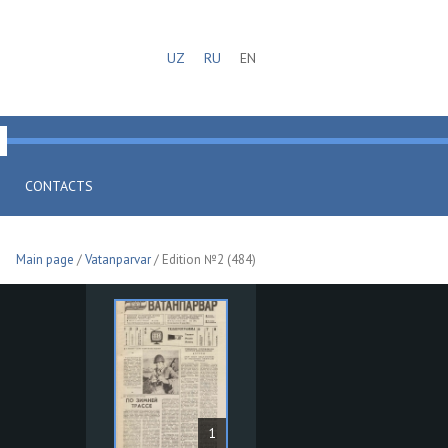
UZ
RU
EN
CONTACTS
Main page
/
Vatanparvar
/ Edition №2 (484)
1