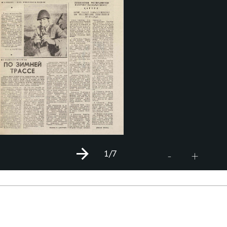
1
/7
+
-