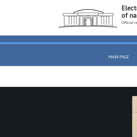
Elect
of na
Official 
MAIN PAGE