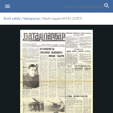
Bosh sahifa
/
Vatanparvar
/ Nashr raqami №247 (21937)