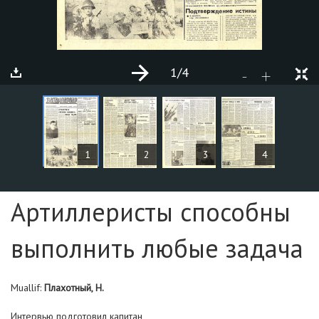
1
/4
+
-
MAQOLALAR
1
2
3
4
Sahifa №1
Артиллеристы способны
выполнить любые задача
Muallif:
Плахотный, Н.
Интервью подготовил капитан