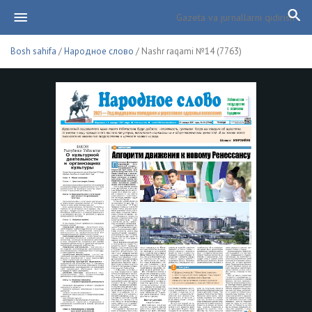
Bosh sahifa
/
Народное слово
/ Nashr raqami №14 (7763)