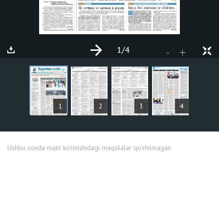
1
/4
+
-
MAQOLALAR
1
2
3
4
Ushbu sonda matn ko'rinishidagi maqolalar qo'shilmagan