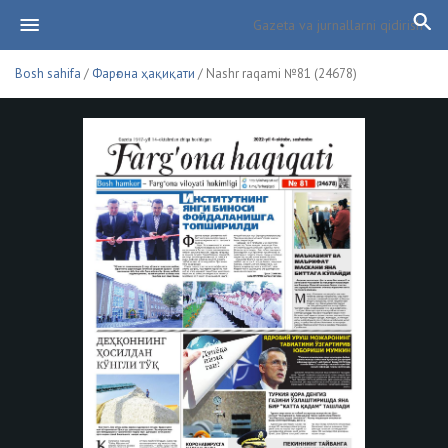
Bosh sahifa
/
Фарғона ҳақиқати
/ Nashr raqami №81 (24678)