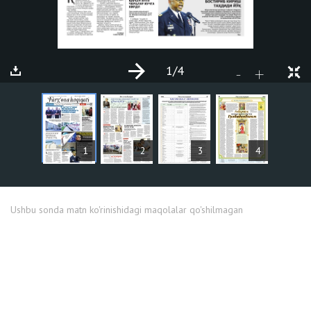
1
/4
+
-
MAQOLALAR
1
2
3
4
Ushbu sonda matn ko'rinishidagi maqolalar qo'shilmagan