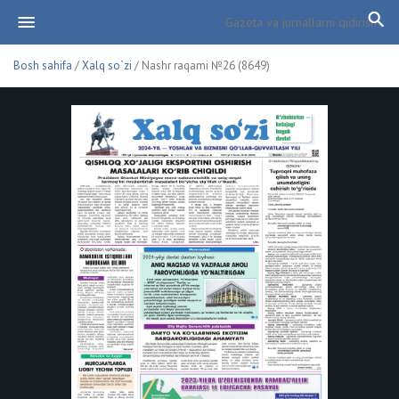
Bosh sahifa
/
Xalq so`zi
/ Nashr raqami №26 (8649)