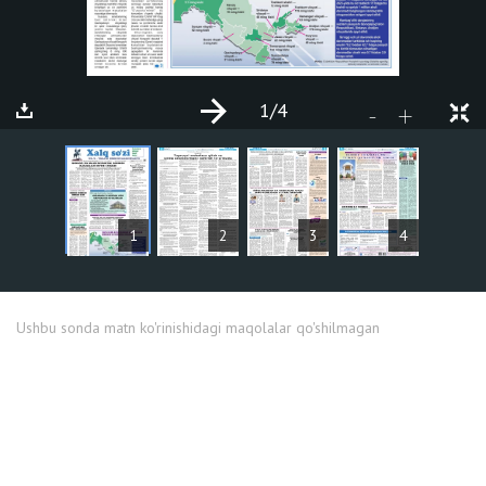
1
/4
+
-
MAQOLALAR
1
2
3
4
Ushbu sonda matn ko'rinishidagi maqolalar qo'shilmagan