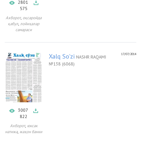
2801
575
,
Ахборот
оқсаройда
,
қабул
лойиҳалар
самараси
17/07/2014
Xalq So'zi
NASHR RAQAMI
№138 (6068)
3007
822
,
Ахборот
юксак
,
натижа
жаҳон банки