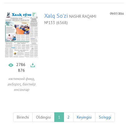
09/07/2016
Xalq So'zi
NASHR RAQAMI
№133 (6568)
2786
876
,
ижтимоий фикр
,
ахборот
бахтиёр
инсонлар
Birinchi
Oldingisi
1
2
Keyingisi
So'nggi