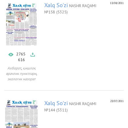
13/08/2011
Xalq So'zi
NASHR RAQAMI
№158 (5325)
2765
616
,
Ахборот
қишлоқ
,
врачлик пунктлари
экологик назорат
23/07/2011
Xalq So'zi
NASHR RAQAMI
№144 (5311)