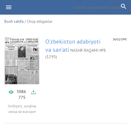
Bosh sahifa
/ Chop etilganlar
24/02/1995
O'zbekiston adabiyoti
va san'ati
NASHR RAQAMI №8
(3295)
3086
775
,
,
Ахборот
зулфия
ижод ва жасорат