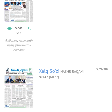
2698
811
,
Ахборот
тараққиёт
,
йўли
ўзбекистон
ёшлари
31/07/2014
Xalq So'zi
NASHR RAQAMI
№147 (6077)