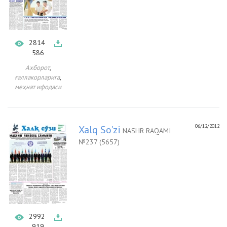
2814
586
,
Ахборот
,
ғаллакорларига
меҳнат ифодаси
06/12/2012
Xalq So'zi
NASHR RAQAMI
№237 (5657)
2992
919