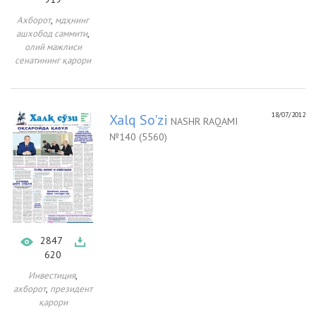
,
Ахборот
мдҳнинг
,
ашхобод саммити
олий мажлиси
сенатининг қарори
18/07/2012
Xalq So'zi
NASHR RAQAMI
№140 (5560)
2847
620
,
Инвестиция
,
ахборот
президент
қарори