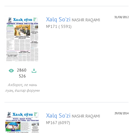
31/08/2012
Xalq So'zi
NASHR RAQAMI
№171 ( 5591)
2860
526
,
Ахборот
ле мань
,
луан
ёшлар форуми
29/08/2014
Xalq So'zi
NASHR RAQAMI
№167 (6097)