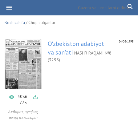
Bosh sahifa
/ Chop etilganlar
24/02/1995
O'zbekiston adabiyoti
va san'ati
NASHR RAQAMI №8
(3295)
3086
775
,
,
Ахборот
зулфия
ижод ва жасорат