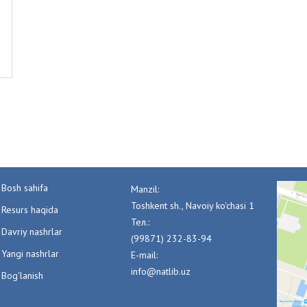
Bosh sahifa
Manzil:
Toshkent sh., Navoiy ko'chasi 1
Resurs haqida
Тел.:
Davriy nashrlar
(99871) 232-83-94
Yangi nashrlar
E-mail:
info@natlib.uz
Bog'lanish