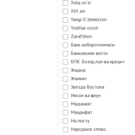
Xalq so`zi
XXI asr
Yangi O`zbekiston
Yoshlar ovozi
Zarafshon
Банк ахборотномаси
Банковские вести
БПК .Бозор,пул ва кредит
Жадид
Жамият
Звезда Востока
Инсон ва қонун
Маданият
Маърифат
На посту
Народное слово