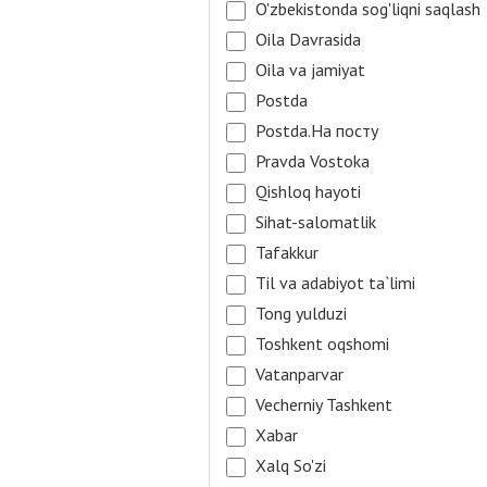
O'zbekistonda sog'liqni saqlash
Oila Davrasida
Oila va jamiyat
Postda
Postda.На посту
Pravda Vostoka
Qishloq hayoti
Sihat-salomatlik
Tafakkur
Til va adabiyot ta`limi
Tong yulduzi
Toshkent oqshomi
Vatanparvar
Vecherniy Tashkent
Xabar
Xalq So'zi