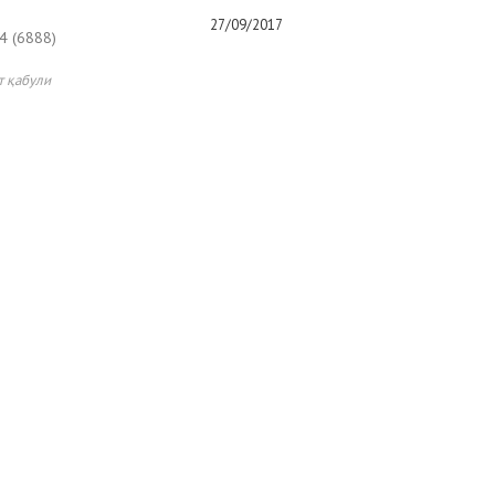
27/09/2017
 (6888)
т қабули