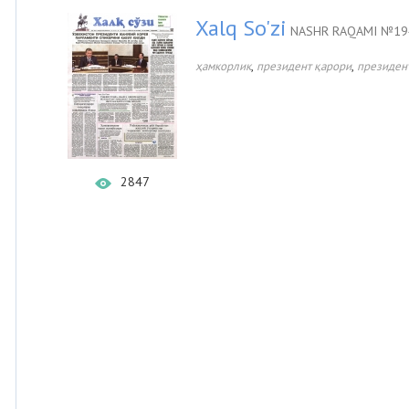
Xalq So'zi
NASHR RAQAMI №194
,
,
ҳамкорлик
президент қарори
президен
2847