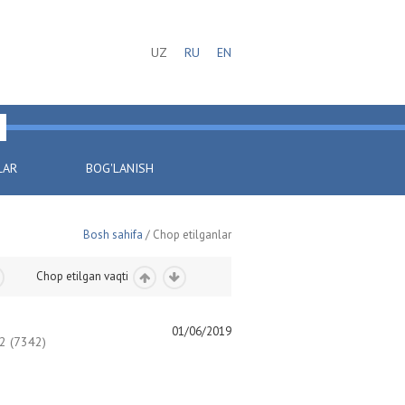
UZ
RU
EN
LAR
BOG'LANISH
Bosh sahifa
/ Chop etilganlar
Chop etilgan vaqti
01/06/2019
 (7342)