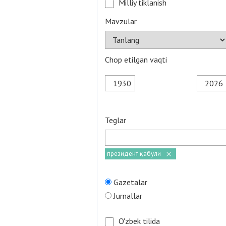
Milliy tiklanish
Mavzular
Chop etilgan vaqti
Teglar
президент қабули
Gazetalar
Jurnallar
O'zbek tilida