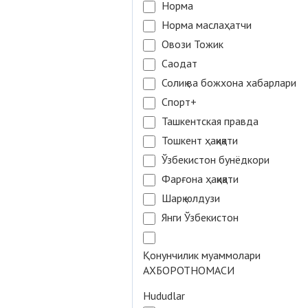
Норма
Норма маслаҳатчи
Овози Тожик
Саодат
Солиқ ва божхона хабарлари
Спорт+
Ташкентская правда
Тошкент ҳақиқати
Ўзбекистон бунёдкори
Фарғона ҳақиқати
Шарқ юлдузи
Янги Ўзбекистон
Қонунчилик муаммолари
АХБОРОТНОМАСИ
Hududlar