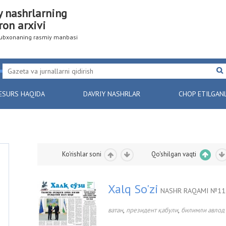
y nashrlarning
ron arxivi
utubxonaning rasmiy manbasi
ESURS HAQIDA
DAVRIY NASHRLAR
CHOP ETILGAN
Ko'rishlar soni
Qo'shilgan vaqti
Xalq So'zi
NASHR RAQAMI №112
,
,
ватан
президент қабули
билимли авлод