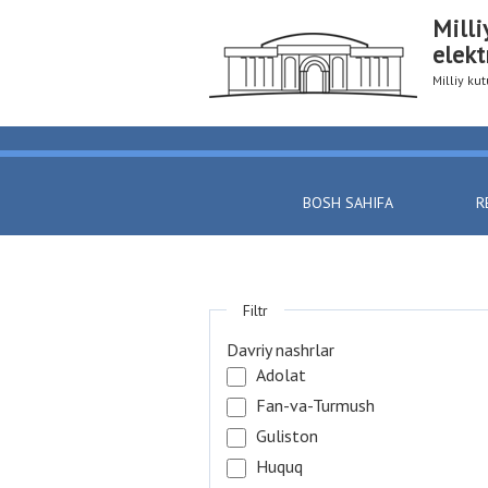
Milli
elekt
Milliy k
BOSH SAHIFA
R
Filtr
Davriy nashrlar
Adolat
Fan-va-Turmush
Guliston
Huquq