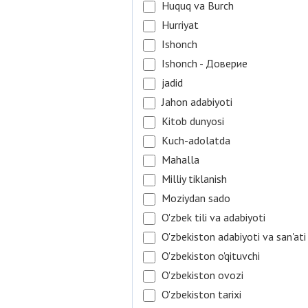
Huquq va Burch
Hurriyat
Ishonch
Ishonch - Доверие
jadid
Jahon adabiyoti
Kitob dunyosi
Kuch-adolatda
Mahalla
Milliy tiklanish
Moziydan sado
O'zbek tili va adabiyoti
O'zbekiston adabiyoti va san'ati
O'zbekiston o'qituvchi
O'zbekiston ovozi
O'zbekiston tarixi