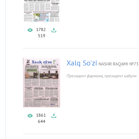
1782
519
Xalq So'zi
NASHR RAQAMI №73 
,
Президент фармони
президент қабули
1861
644