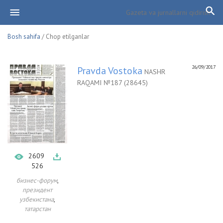
Bosh sahifa
/ Chop etilganlar
26/09/2017
Pravda Vostoka
NASHR
RAQAMI №187 (28645)
2609
526
,
бизнес-форум
президент
,
узбекистана
татарстан