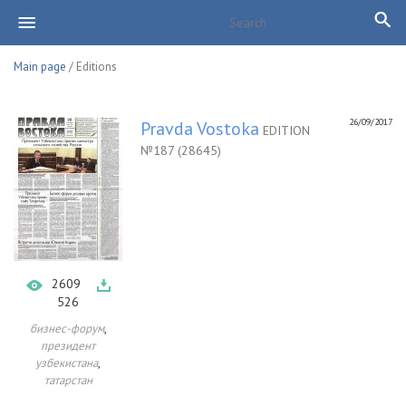
Main page
/ Editions
26/09/2017
Pravda Vostoka
EDITION
№187 (28645)
2609
526
,
бизнес-форум
президент
,
узбекистана
татарстан