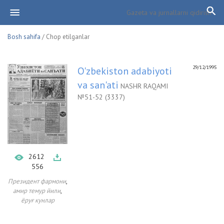
Bosh sahifa
/ Chop etilganlar
29/12/1995
O'zbekiston adabiyoti
va san'ati
NASHR RAQAMI
№51-52 (3337)
2612
556
,
Президент фармони
,
амир темур йили
ёруғ кунлар