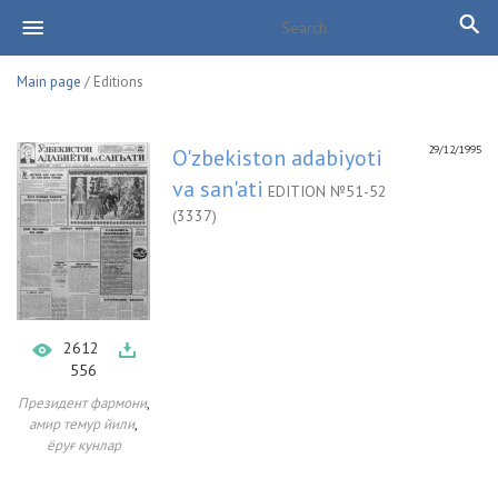
Main page
/ Editions
29/12/1995
O'zbekiston adabiyoti
va san'ati
EDITION №51-52
(3337)
2612
556
,
Президент фармони
,
амир темур йили
ёруғ кунлар