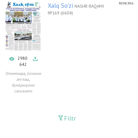
30/08/2016
Xalq So'zi
NASHR RAQAMI
№169 (6604)
2980
642
,
Олимпиада
ўзликни
,
англаш
бунёдкорлик
салоҳияти
Filtr
Davriy nashrlar