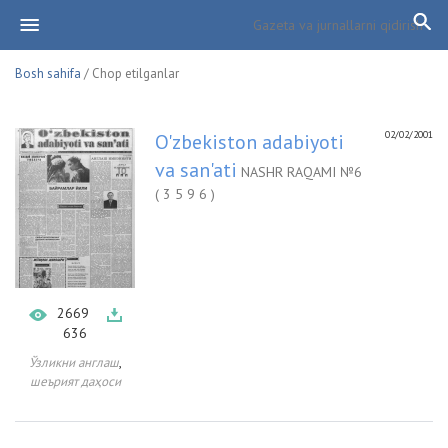
Bosh sahifa
/ Chop etilganlar
02/02/2001
O'zbekiston adabiyoti
va san'ati
NASHR RAQAMI №6
( 3 5 9 6 )
2669
636
,
Ўзликни англаш
шеърият даҳоси