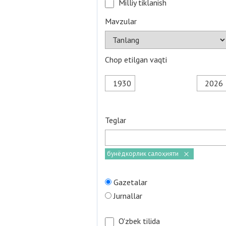
Milliy tiklanish
Mavzular
Chop etilgan vaqti
Teglar
бунёдкорлик салоҳияти
Gazetalar
Jurnallar
O'zbek tilida