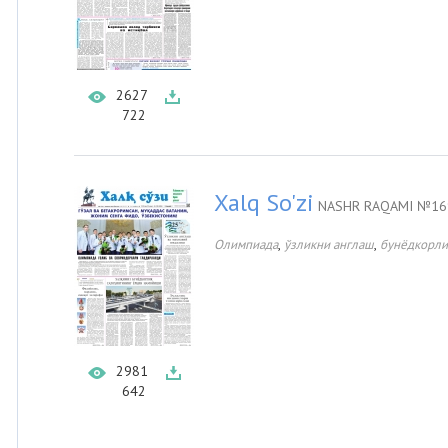
2627
722
Xalq So'zi
NASHR RAQAMI №169
,
,
Олимпиада
ўзликни англаш
бунёдкорли
2981
642