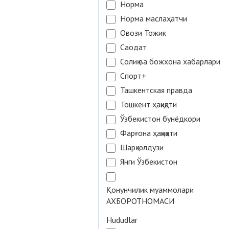
Норма
Норма маслаҳатчи
Овози Тожик
Саодат
Солиқ ва божхона хабарлари
Спорт+
Ташкентская правда
Тошкент ҳақиқати
Ўзбекистон бунёдкори
Фарғона ҳақиқати
Шарқ юлдузи
Янги Ўзбекистон
Қонунчилик муаммолари
АХБОРОТНОМАСИ
Hududlar