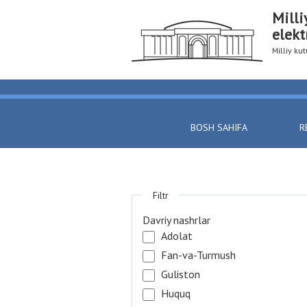
Milli
elekt
Milliy k
BOSH SAHIFA
R
Filtr
Davriy nashrlar
Adolat
Fan-va-Turmush
Guliston
Huquq