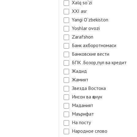
Xalq so`zi
XXI asr
Yangi O`zbekiston
Yoshlar ovozi
Zarafshon
Банк ахборотномаси
Банковские вести
БПК .Бозор,пул ва кредит
Жадид
Жамият
Звезда Востока
Инсон ва қонун
Маданият
Маърифат
На посту
Народное слово