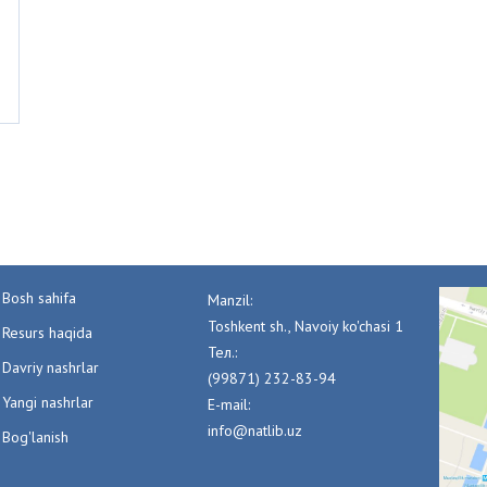
Bosh sahifa
Manzil:
Toshkent sh., Navoiy ko'chasi 1
Resurs haqida
Тел.:
Davriy nashrlar
(99871) 232-83-94
Yangi nashrlar
E-mail:
info@natlib.uz
Bog'lanish