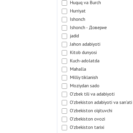
Huquq va Burch
Hurriyat
Ishonch
Ishonch - Доверие
jadid
Jahon adabiyoti
Kitob dunyosi
Kuch-adolatda
Mahalla
Milliy tiklanish
Moziydan sado
O'zbek tili va adabiyoti
O'zbekiston adabiyoti va san'ati
O'zbekiston o'qituvchi
O'zbekiston ovozi
O'zbekiston tarixi