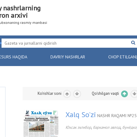
y nashrlarning
ron arxivi
utubxonaning rasmiy manbasi
ESURS HAQIDA
DAVRIY NASHRLAR
CHOP ETILGAN
Ko'rishlar soni
Qo'shilgan vaqti
Xalq So'zi
NASHR RAQAMI №253
,
,
Юксак эътибор
баркамол авлод
бунёдко