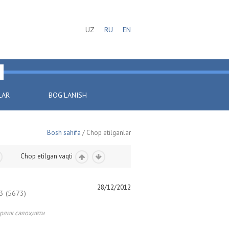
UZ
RU
EN
LAR
BOG'LANISH
Bosh sahifa
/ Chop etilganlar
Chop etilgan vaqti
28/12/2012
 (5673)
рлик салоҳияти