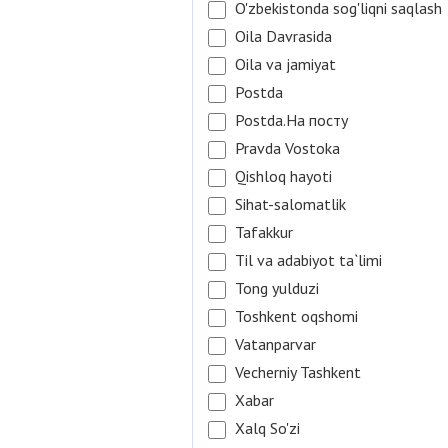
O'zbekistonda sog'liqni saqlash
Oila Davrasida
Oila va jamiyat
Postda
Postda.На посту
Pravda Vostoka
Qishloq hayoti
Sihat-salomatlik
Tafakkur
Til va adabiyot ta`limi
Tong yulduzi
Toshkent oqshomi
Vatanparvar
Vecherniy Tashkent
Xabar
Xalq So'zi