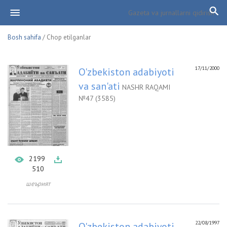
Bosh sahifa
/ Chop etilganlar
17/11/2000
O'zbekiston adabiyoti
va san'ati
NASHR RAQAMI
№47 (3585)
2199
510
шеърият
22/08/1997
O'zbekiston adabiyoti