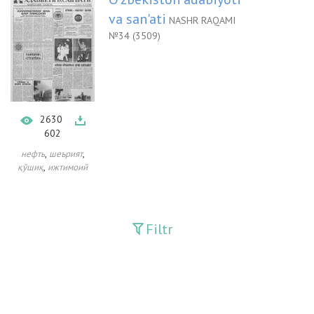
va san'ati
NASHR RAQAMI
№34 (3509)
2630
602
,
,
нефть
шеърият
,
қўшиқ
ижтимоий
Filtr
Davriy nashrlar
Adolat
Fan-va-Turmush