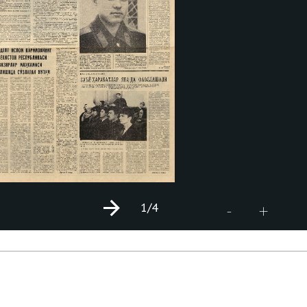
1
/4
+
-