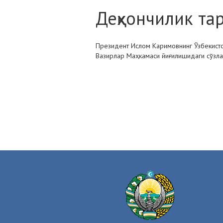
Деҳқончилик та
Президент Ислом Каримовнинг Ўзбекист
Вазирлар Маҳкамаси йиғилишидаги сўзла