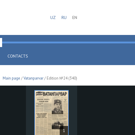
UZ
RU
EN
CONTACTS
Main page
/
Vatanparvar
/ Edition №24 (340)
1