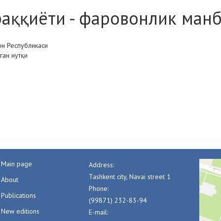
раққиёти - фаровонлик ман
он Республикаси
ган нутқи
Main page
Address:
Tashkent city, Navai street 1
About
Phone:
Publications
(99871) 232-83-94
New editions
E-mail: