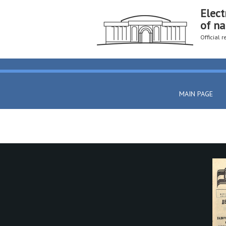
Elect
of na
Official 
MAIN PAGE