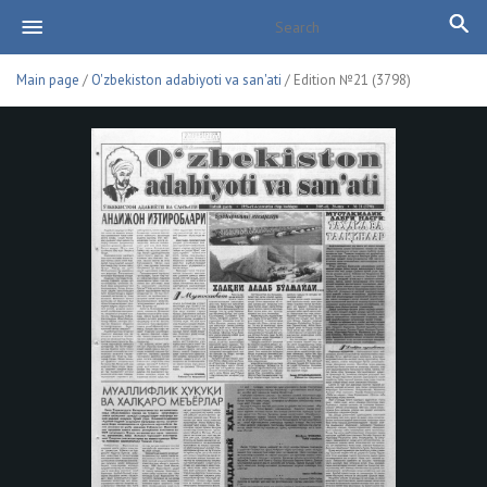
Main page
/
O'zbekiston adabiyoti va san'ati
/ Edition №21 (3798)