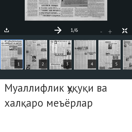
1
/6
+
-
ARTICLES
1
2
3
4
5
Page №1
Муаллифлик ҳуқуқи ва
халқаро меъёрлар