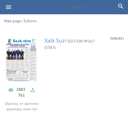
Main page
/ Editions
25/08/2012
Xalk Suzi
EDITION №167
(5587)
2883
761
,
Фармон
эл-юртимиз
,
ардоғида
чжан сяо