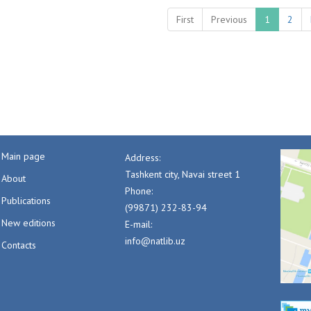
First
Previous
1
2
Main page
Address:
Tashkent city, Navai street 1
About
Phone:
Publications
(99871) 232-83-94
New editions
E-mail:
info@natlib.uz
Contacts