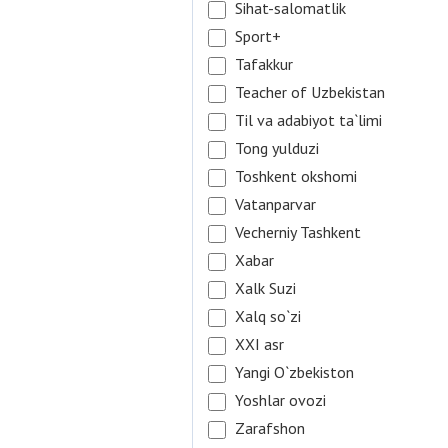
Sihat-salomatlik
Sport+
Tafakkur
Teacher of Uzbekistan
Til va adabiyot ta`limi
Tong yulduzi
Toshkent okshomi
Vatanparvar
Vecherniy Tashkent
Xabar
Xalk Suzi
Xalq so`zi
XXI asr
Yangi O`zbekiston
Yoshlar ovozi
Zarafshon