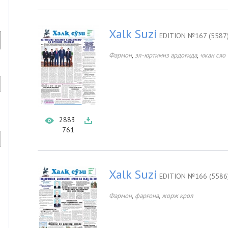
Xalk Suzi
EDITION №167 (5587
,
,
Фармон
эл-юртимиз ардоғида
чжан сяо
2883
761
Xalk Suzi
EDITION №166 (5586
,
,
Фармон
фарғона
жорж крол