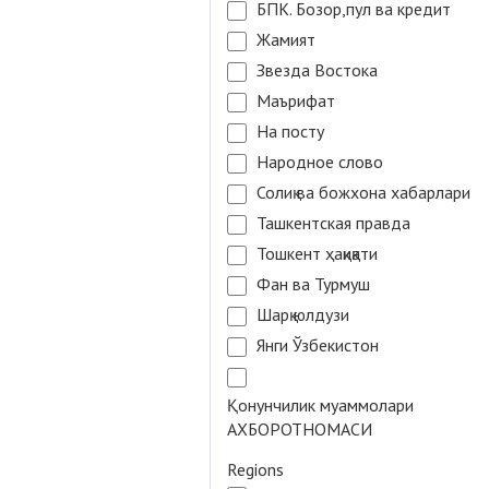
БПК. Бозор,пул ва кредит
Жамият
Звезда Востока
Маърифат
На посту
Народное слово
Солиқ ва божхона хабарлари
Ташкентская правда
Тошкент ҳақиқати
Фан ва Турмуш
Шарқ юлдузи
Янги Ўзбекистон
Қонунчилик муаммолари
АХБОРОТНОМАСИ
Regions