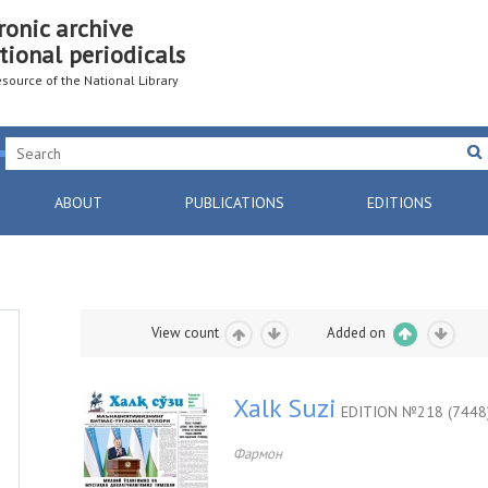
ronic archive
tional periodicals
resource of the National Library
ABOUT
PUBLICATIONS
EDITIONS
View count
Added on
Xalk Suzi
EDITION №218 (7448
Фармон