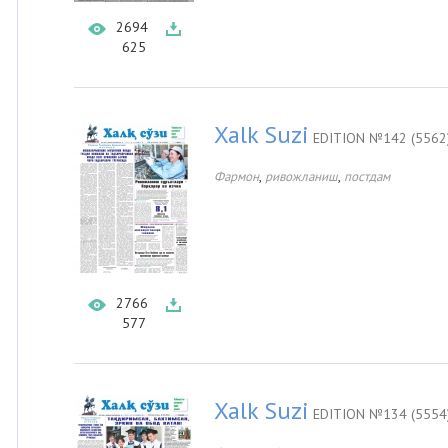
2694
625
Xalk Suzi
EDITION №142 (5562
,
,
Фармон
ривожланиш
постдам
2766
577
Xalk Suzi
EDITION №134 (5554