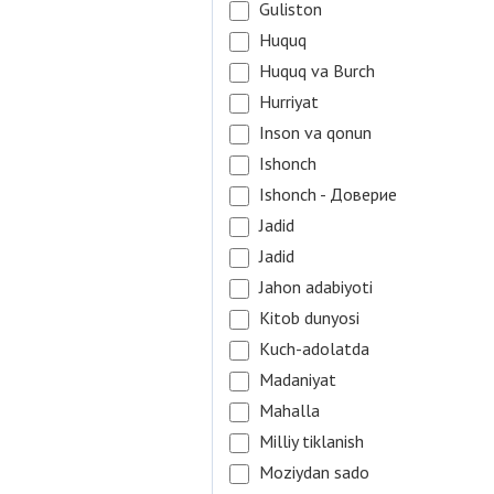
Guliston
Huquq
Huquq va Burch
Hurriyat
Inson va qonun
Ishonch
Ishonch - Доверие
Jadid
Jadid
Jahon adabiyoti
Kitob dunyosi
Kuch-adolatda
Madaniyat
Mahalla
Milliy tiklanish
Moziydan sado