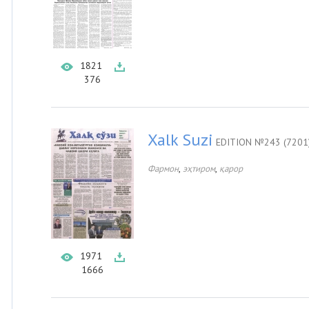
1821
376
Xalk Suzi
EDITION №243 (7201
,
,
Фармон
эҳтиром
қарор
1971
1666