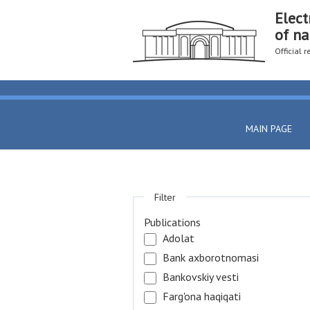
Elect
of na
Official 
MAIN PAGE
Filter
Publications
Adolat
Bank axborotnomasi
Bankovskiy vesti
Farg'ona haqiqati