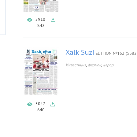
2910
842
Xalk Suzi
EDITION №162 (5582
,
,
Инвестиция
фармон
қарор
3047
640