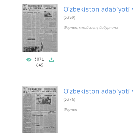
O'zbekiston adabiyoti 
(3389)
,
,
Фармон
китоб ҳиди
бобурнома
3071
645
O'zbekiston adabiyoti 
(3376)
Фармон