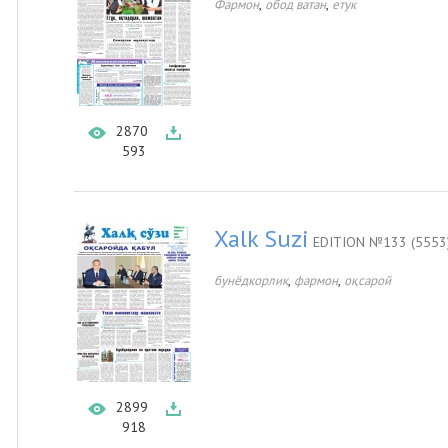
,
,
Фармон
обод ватан
етук
2870
593
Xalk Suzi
EDITION №133 (5553
,
,
бунёдкорлик
фармон
оқсарой
2899
918