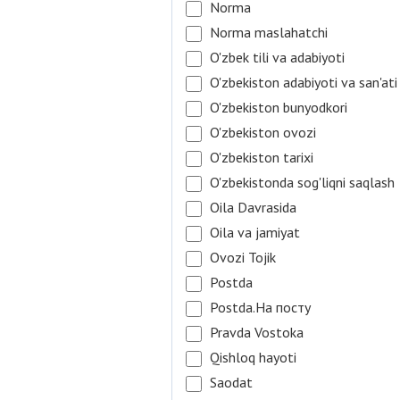
Norma
Norma maslahatchi
O'zbek tili va adabiyoti
O'zbekiston adabiyoti va san'ati
O'zbekiston bunyodkori
O'zbekiston ovozi
O'zbekiston tarixi
O'zbekistonda sog'liqni saqlash
Oila Davrasida
Oila va jamiyat
Ovozi Tojik
Postda
Postda.На посту
Pravda Vostoka
Qishloq hayoti
Saodat