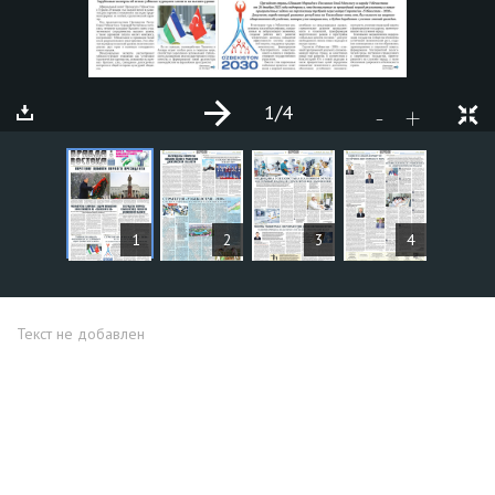
1
/4
+
-
СТАТЬИ
1
2
3
4
Текст не добавлен