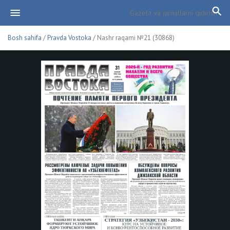
Bosh sahifa
/
Pravda Vostoka
/ Nashr raqami №21 (30868)