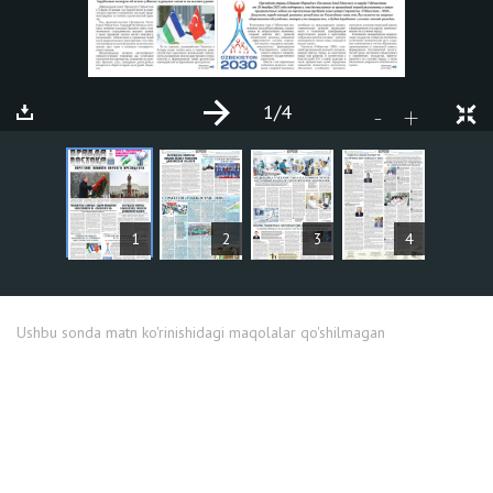
1
/4
+
-
MAQOLALAR
1
2
3
4
Ushbu sonda matn ko'rinishidagi maqolalar qo'shilmagan