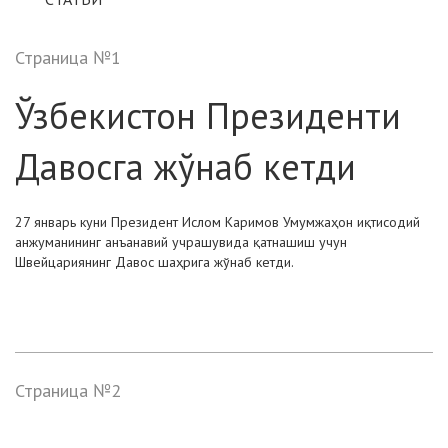
Страница №1
Ўзбекистон Президенти
Давосга жўнаб кетди
27 январь куни Президент Ислом Каримов Умумжаҳон иқтисодий
анжуманининг анъанавий учрашувида қатнашиш учун
Швейцариянинг Давос шаҳрига жўнаб кетди.
Страница №2