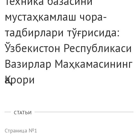
техника базасини
мустаҳкамлаш чора-
тадбирлари тўғрисида:
Ўзбекистон Республикаси
Вазирлар Маҳкамасининг
Қарори
СТАТЬИ
Страница №1