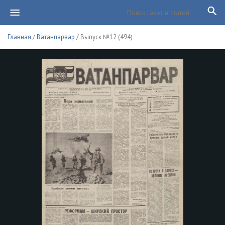
Главная
/
Ватанпарвар
/ Выпуск №12 (494)