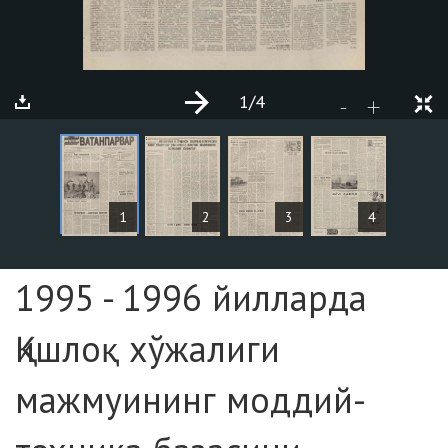
1
/4
+
-
СТАТЬИ
1
2
3
4
Страница №1
1995 - 1996 йилларда
Қишлоқ хўжалиги
мажмуининг моддий-