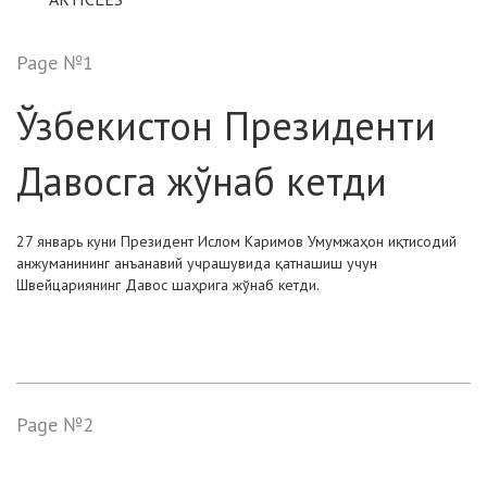
Page №1
Ўзбекистон Президенти
Давосга жўнаб кетди
27 январь куни Президент Ислом Каримов Умумжаҳон иқтисодий
анжуманининг анъанавий учрашувида қатнашиш учун
Швейцариянинг Давос шаҳрига жўнаб кетди.
Page №2