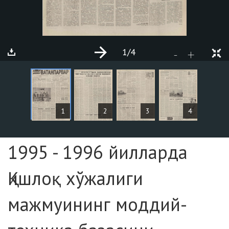
1
/4
+
-
ARTICLES
1
2
3
4
Page №1
1995 - 1996 йилларда
Қишлоқ хўжалиги
мажмуининг моддий-