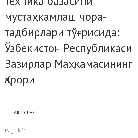
техника базасини
мустаҳкамлаш чора-
тадбирлари тўғрисида:
Ўзбекистон Республикаси
Вазирлар Маҳкамасининг
Қарори
ARTICLES
Page №1