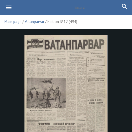
Main page
/
Vatanparvar
/ Edition №12 (494)