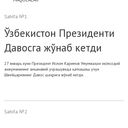
Sahifa №1
Ўзбекистон Президенти
Давосга жўнаб кетди
27 январь куни Президент Ислом Каримов Умумжаҳон иқтисодий
анжуманининг анъанавий учрашувида қатнашиш учун
Швейцариянинг Давос шаҳрига жўнаб кетди.
Sahifa №2