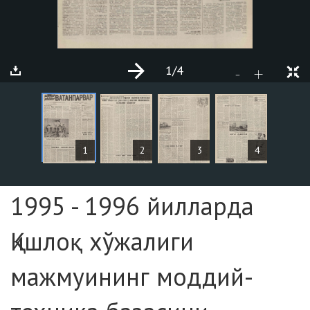
1
/4
+
-
MAQOLALAR
1
2
3
4
Sahifa №1
1995 - 1996 йилларда
Қишлоқ хўжалиги
мажмуининг моддий-