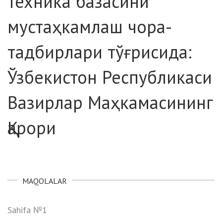
техника базасини
мустаҳкамлаш чора-
тадбирлари тўғрисида:
Ўзбекистон Республикаси
Вазирлар Маҳкамасининг
Қарори
MAQOLALAR
Sahifa №1