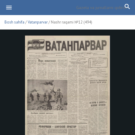
Bosh sahifa
/
Vatanparvar
/ Nashr raqami №12 (494)