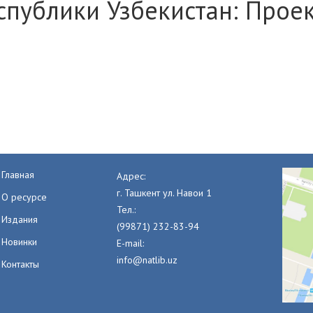
спублики Узбекистан: Прое
Главная
Адрес:
г. Ташкент ул. Навои 1
О ресурсе
Тел.:
Издания
(99871) 232-83-94
Новинки
E-mail:
info@natlib.uz
Контакты