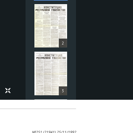
2
3
№251 (21941) 25/11/1992