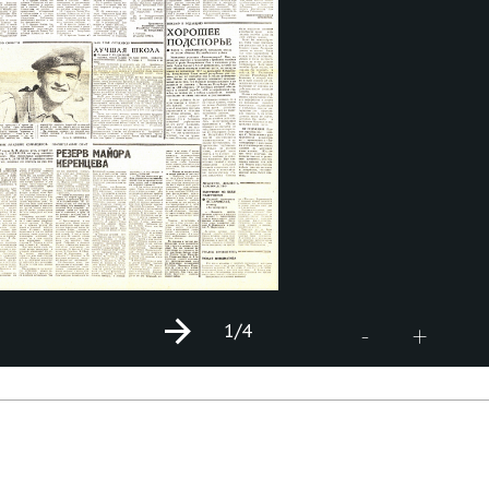
1
/4
+
-