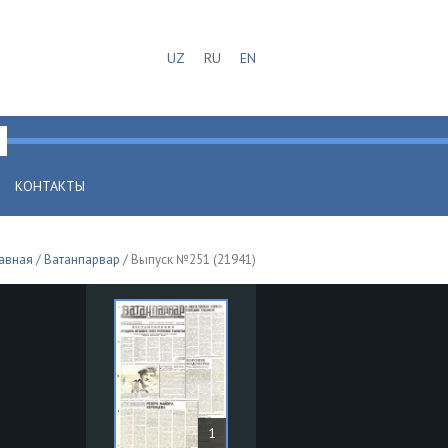
UZ
RU
EN
КОНТАКТЫ
авная
/
Ватанпарвар
/ Выпуск №251 (21941)
1