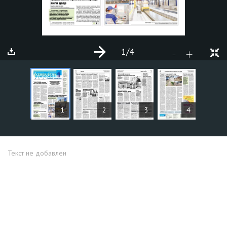
1
/4
+
-
СТАТЬИ
1
2
3
4
Текст не добавлен