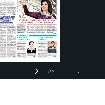
1
/16
+
-