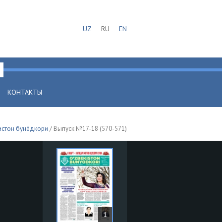
UZ
RU
EN
КОНТАКТЫ
истон бунёдкори
/ Выпуск №17-18 (570-571)
1