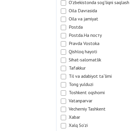
O'zbekistonda sog'liqni saqlash
Oila Davrasida
Oila va jamiyat
Postda
Postda.На посту
Pravda Vostoka
Qishloq hayoti
Sihat-salomatlik
Tafakkur
Til va adabiyot ta`limi
Tong yulduzi
Toshkent oqshomi
Vatanparvar
Vecherniy Tashkent
Xabar
Xalq So'zi