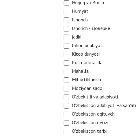
Huquq va Burch
Hurriyat
Ishonch
Ishonch - Доверие
jadid
Jahon adabiyoti
Kitob dunyosi
Kuch-adolatda
Mahalla
Milliy tiklanish
Moziydan sado
O'zbek tili va adabiyoti
O'zbekiston adabiyoti va san'ati
O'zbekiston o'qituvchi
O'zbekiston ovozi
O'zbekiston tarixi