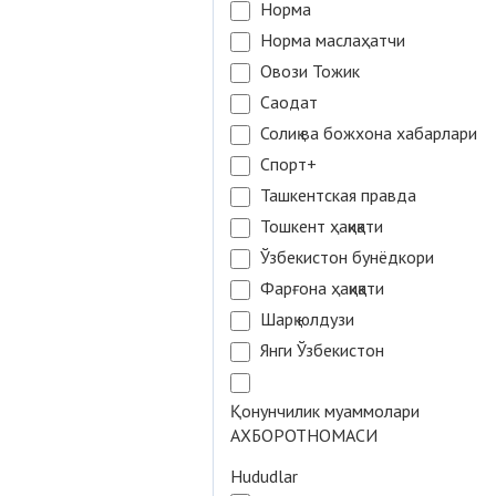
Норма
Норма маслаҳатчи
Овози Тожик
Саодат
Солиқ ва божхона хабарлари
Спорт+
Ташкентская правда
Тошкент ҳақиқати
Ўзбекистон бунёдкори
Фарғона ҳақиқати
Шарқ юлдузи
Янги Ўзбекистон
Қонунчилик муаммолари
АХБОРОТНОМАСИ
Hududlar