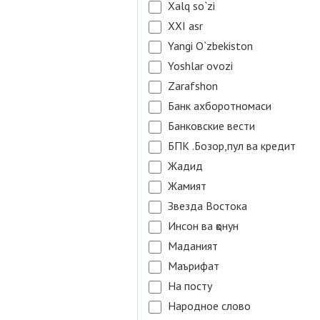
Xalq so`zi
XXI asr
Yangi O`zbekiston
Yoshlar ovozi
Zarafshon
Банк ахборотномаси
Банковские вести
БПК .Бозор,пул ва кредит
Жадид
Жамият
Звезда Востока
Инсон ва қонун
Маданият
Маърифат
На посту
Народное слово