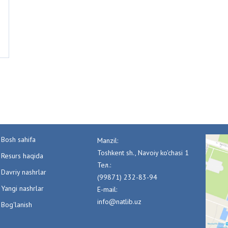
Bosh sahifa
Manzil:
Toshkent sh., Navoiy ko'chasi 1
Resurs haqida
Тел.:
Davriy nashrlar
(99871) 232-83-94
Yangi nashrlar
E-mail:
info@natlib.uz
Bog'lanish