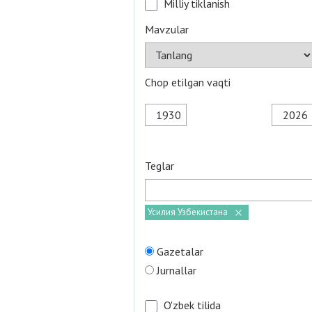
Milliy tiklanish
Mavzular
Chop etilgan vaqti
Teglar
Усилия Узбекистана
Gazetalar
Jurnallar
O'zbek tilida