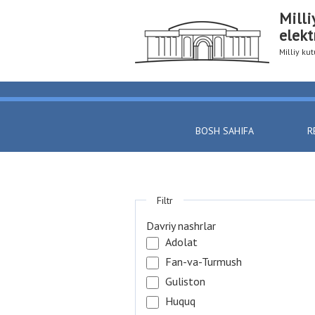
Milli
elekt
Milliy k
BOSH SAHIFA
R
Filtr
Davriy nashrlar
Adolat
Fan-va-Turmush
Guliston
Huquq