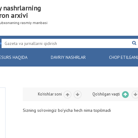
y nashrlarning
ron arxivi
utubxonaning rasmiy manbasi
ESURS HAQIDA
DAVRIY NASHRLAR
CHOP ETILGAN
Ko'rishlar soni
Qo'shilgan vaqti
Sizning so'rovingiz bo'yicha hech nima topilmadi