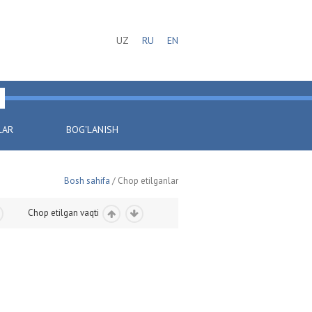
UZ
RU
EN
LAR
BOG'LANISH
Bosh sahifa
/ Chop etilganlar
Chop etilgan vaqti