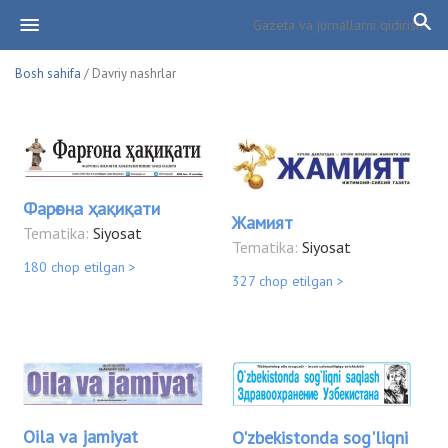
Bosh sahifa
/ Davriy nashrlar
Фарғона ҳақиқати
Жамият
Tematika:
Siyosat
Tematika:
Siyosat
180 chop etilgan >
327 chop etilgan >
Oila va jamiyat
O'zbekistonda sog'liqni