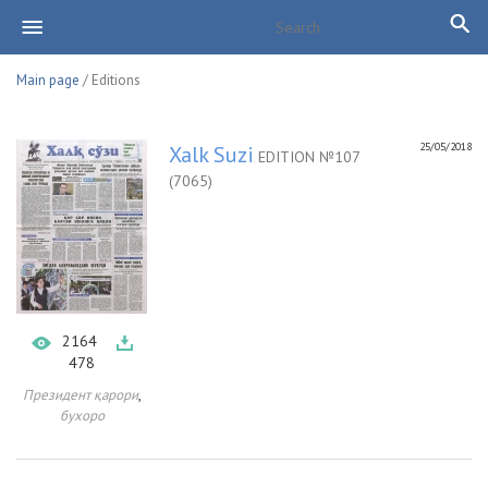
Main page
/ Editions
25/05/2018
Xalk Suzi
EDITION №107
(7065)
2164
478
,
Президент қарори
бухоро