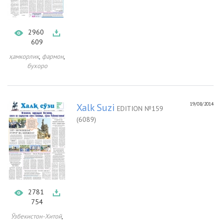
2960
609
,
,
ҳамкорлик
фармон
бухоро
19/08/2014
Xalk Suzi
EDITION №159
(6089)
2781
754
,
Ўзбекистон-Хитой