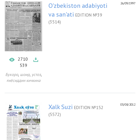
26/09/1997
O'zbekiston adabiyoti
va san'ati
EDITION №39
(3514)
2710
539
,
,
,
Бухоро
шоир
устоз
ғиёсиддин кичкина
03/08/2012
Xalk Suzi
EDITION №152
(5572)