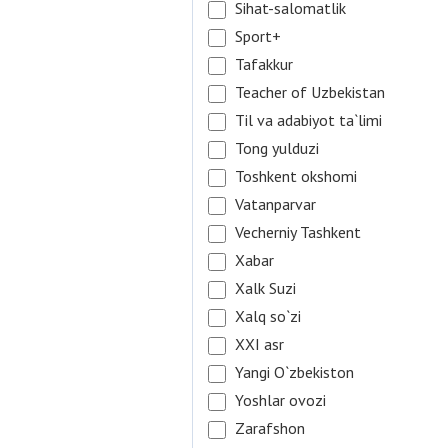
Sihat-salomatlik
Sport+
Tafakkur
Teacher of Uzbekistan
Til va adabiyot ta`limi
Tong yulduzi
Toshkent okshomi
Vatanparvar
Vecherniy Tashkent
Xabar
Xalk Suzi
Xalq so`zi
XXI asr
Yangi O`zbekiston
Yoshlar ovozi
Zarafshon