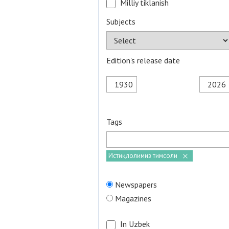
Milliy tiklanish
Subjects
Edition's release date
Tags
Истиқлолимиз тимсоли
Newspapers
Magazines
In Uzbek