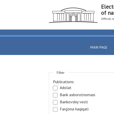
Elect
of na
Official 
MAIN PAGE
Filter
Publications
Adolat
Bank axborotnomasi
Bankovskiy vesti
Farg'ona haqiqati