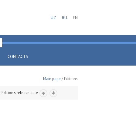
UZ
RU
EN
CONTACTS
Main page
/ Editions
Edition's release date