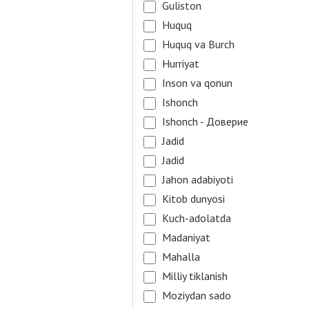
Guliston
Huquq
Huquq va Burch
Hurriyat
Inson va qonun
Ishonch
Ishonch - Доверие
Jadid
Jadid
Jahon adabiyoti
Kitob dunyosi
Kuch-adolatda
Madaniyat
Mahalla
Milliy tiklanish
Moziydan sado