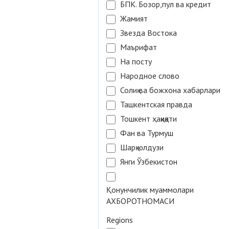
БПК. Бозор,пул ва кредит
Жамият
Звезда Востока
Маърифат
На посту
Народное слово
Солиқ ва божхона хабарлари
Ташкентская правда
Тошкент ҳақиқати
Фан ва Турмуш
Шарқ юлдузи
Янги Ўзбекистон
Қонунчилик муаммолари
АХБОРОТНОМАСИ
Regions