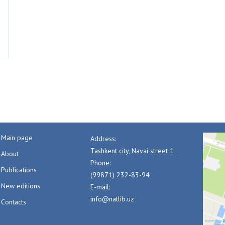
Main page
Address:
Tashkent city, Navai street 1
About
Phone:
Publications
(99871) 232-83-94
New editions
E-mail:
info@natlib.uz
Contacts