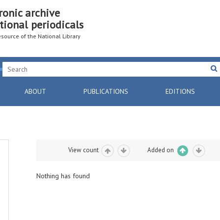
ronic archive
tional periodicals
resource of the National Library
ABOUT
PUBLICATIONS
EDITIONS
View count
Added on
Nothing has found