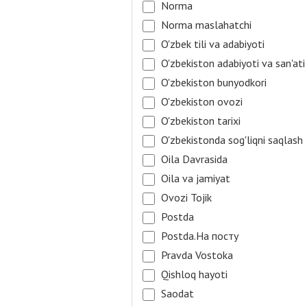
Norma
Norma maslahatchi
O'zbek tili va adabiyoti
O'zbekiston adabiyoti va san'ati
O'zbekiston bunyodkori
O'zbekiston ovozi
O'zbekiston tarixi
O'zbekistonda sog'liqni saqlash
Oila Davrasida
Oila va jamiyat
Ovozi Tojik
Postda
Postda.На посту
Pravda Vostoka
Qishloq hayoti
Saodat