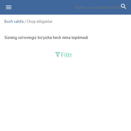
Bosh sahifa
/ Chop etilganlar
Sizning so'rovingiz bo'yicha hech nima topilmadi
Filtr
Davriy nashrlar
Adolat
Fan-va-Turmush
Guliston
Huquq
Huquq va Burch
Hurriyat
Ishonch