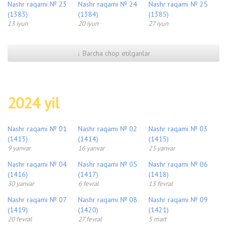
Nashr raqami № 23
Nashr raqami № 24
Nashr raqami № 25
(1383)
(1384)
(1385)
13 iyun
20 iyun
27 iyun
↓ Barcha chop etilganlar
2024 yil
Nashr raqami № 01
Nashr raqami № 02
Nashr raqami № 03
(1413)
(1414)
(1415)
9 yanvar
16 yanvar
23 yanvar
Nashr raqami № 04
Nashr raqami № 05
Nashr raqami № 06
(1416)
(1417)
(1418)
30 yanvar
6 fevral
13 fevral
Nashr raqami № 07
Nashr raqami № 08
Nashr raqami № 09
(1419)
(1420)
(1421)
20 fevral
27 fevral
5 mart