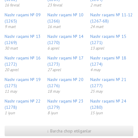
16 fevral
23 fevral
2 mart
Nashr raqami № 09
Nashr raqami № 10
Nashr raqami № 11-12
(1265)
(1266)
(1267-68)
9 mart
16 mart
24 mart
Nashr raqami № 13
Nashr raqami № 14
Nashr raqami № 15
(1269)
(1270)
(1271)
30 mart
6 aprel
13 aprel
Nashr raqami № 16
Nashr raqami № 17
Nashr raqami № 18
(1272)
(1273)
(1274)
20 aprel
27 aprel
4 may
Nashr raqami № 19
Nashr raqami № 20
Nashr raqami № 21
(1275)
(1276)
(1277)
11 may
18 may
25 may
Nashr raqami № 22
Nashr raqami № 23
Nashr raqami № 24
(1278)
(1279)
(1280)
1 iyun
8 iyun
15 iyun
↓ Barcha chop etilganlar