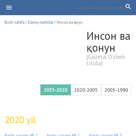
Bosh sahifa
/
Davriy nashrlar
/ Инсон ва қонун
Инсон ва
қонун
(Gazeta. O'zbek
tilida)
2035-2020
2020-2005
2005-1990
2020 yil
Nashr raqami № 1
Nashr raqami № 2
Nashr raqami № 3