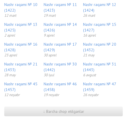
Nashr raqami № 10
Nashr raqami № 11
Nashr raqami № 12
(1422)
(1423)
(1424)
12 mart
19 mart
26 mart
Nashr raqami № 13
Nashr raqami № 14
Nashr raqami № 15
(1425)
(1426)
(1427)
2 aprel
9 aprel
16 aprel
Nashr raqami № 16
Nashr raqami № 17
Nashr raqami № 20
(1428)
(1429)
(1432)
23 aprel
30 aprel
21 may
Nashr raqami № 21
Nashr raqami № 30
Nashr raqami № 31
(1433)
(1442)
(1443)
28 may
30 iyul
6 avgust
Nashr raqami № 45
Nashr raqami № 46
Nashr raqami № 47
(1457)
(1458)
(1459)
12 noyabr
19 noyabr
26 noyabr
↓ Barcha chop etilganlar