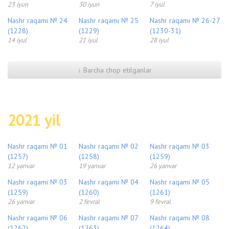
23 iyun
30 iyun
7 iyul
Nashr raqami № 24
Nashr raqami № 25
Nashr raqami № 26-27
(1228)
(1229)
(1230-31)
14 iyul
21 iyul
28 iyul
↓ Barcha chop etilganlar
2021 yil
Nashr raqami № 01
Nashr raqami № 02
Nashr raqami № 03
(1257)
(1258)
(1259)
12 yanvar
19 yanvar
26 yanvar
Nashr raqami № 03
Nashr raqami № 04
Nashr raqami № 05
(1259)
(1260)
(1261)
26 yanvar
2 fevral
9 fevral
Nashr raqami № 06
Nashr raqami № 07
Nashr raqami № 08
(1262)
(1263)
(1264)